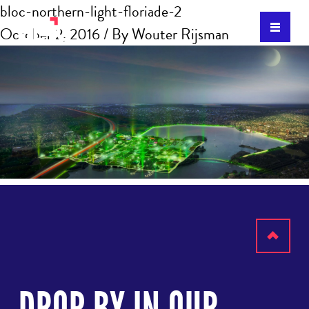
bloc-northern-light-floriade-2
October 2, 2016
/ By
Wouter Rijsman
Scroll
to
top