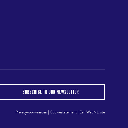
to
top
gram
SUBSCRIBE TO OUR NEWSLETTER
Privacyvoorwaarden
|
Cookiestatement
|
Een WebNL site