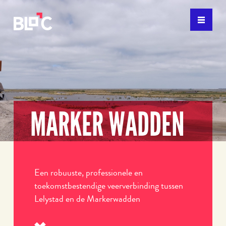
MARKER WADDEN
Een robuuste, professionele en
toekomstbestendige veerverbinding tussen
Lelystad en de Markerwadden