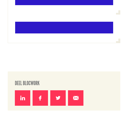
DEEL BLOCWORK
Deel
Deel
Deel
Deel
op
op
op
via e-
LinkedIn
Facebook
Twitter
mail