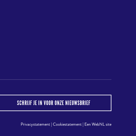
Terug
naar
boven
gram
SCHRIJF JE IN VOOR ONZE NIEUWSBRIEF
Privacystatement
|
Cookiestatement
|
Een WebNL site