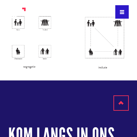
Terug
naar
KOM LANGS IN ONS
boven