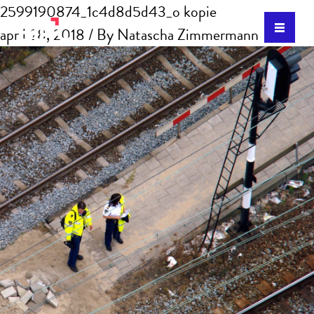
2599190874_1c4d8d5d43_o kopie
april 28, 2018
/ By
Natascha Zimmermann