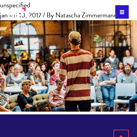
unspecified
januari 10, 2017
/ By
Natascha Zimmermann