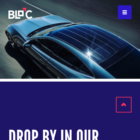
Scroll
to
DROP BY IN OUR
top