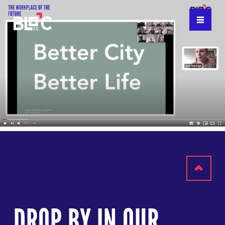
Scroll
to
DROP BY IN OUR
top