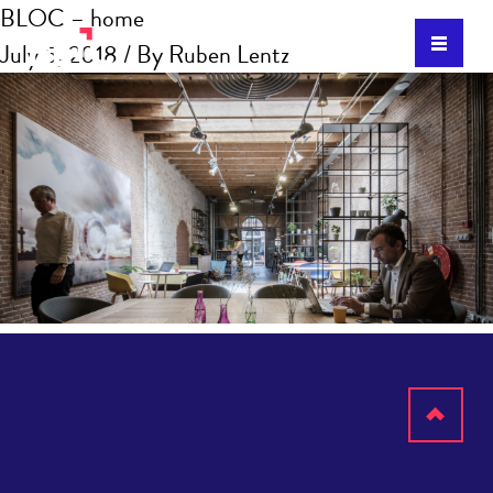
BLOC – home
July 5, 2018
/ By
Ruben Lentz
Scroll