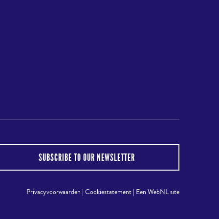
to
top
gram
SUBSCRIBE TO OUR NEWSLETTER
Privacyvoorwaarden
|
Cookiestatement
|
Een WebNL site