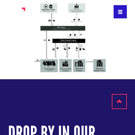
Scroll
to
DROP BY IN OUR
top