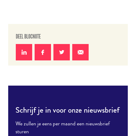
DEEL BLOCNOTE
Deel
Deel
Deel
Deel
op
op
op
via e-
LinkedIn
Facebook
Twitter
mail
Schrijf je in voor onze nieuwsbrief
We zullen je eens per maand een nieuwsbrief
sturen