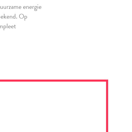
duurzame energie
nbekend. Op
ompleet