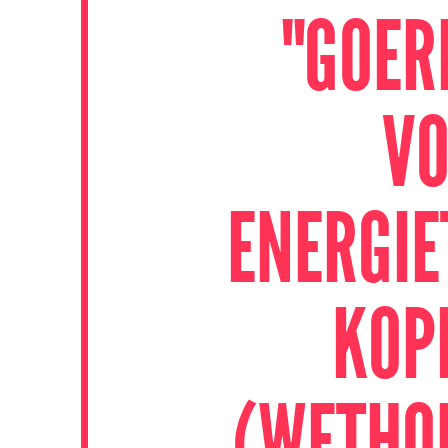
"GOER
VO
ENERGIE
KOP
(WETHO