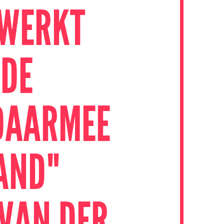
 WERKT
 DE
 DAARMEE
AND"
VAN DER