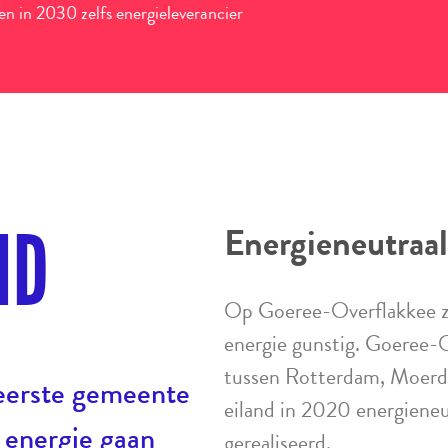
 en in 2030 zelfs energieleverancier
ND
Energieneutraa
Op Goeree-Overflakkee z
energie gunstig. Goeree-O
tussen Rotterdam, Moerdij
eerste gemeente
eiland in 2020 energieneut
 energie gaan
gerealiseerd.