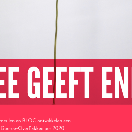
EE GEEFT EN
meulen en BLOC ontwikkelen een
e Goeree-Overflakkee per 2020