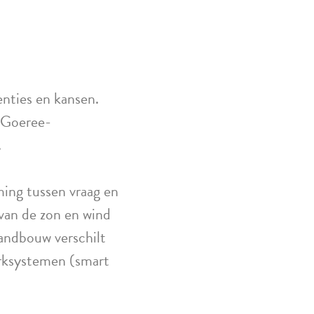
nties en kansen.
 Goeree-
.
ming tussen vraag en
 van de zon en wind
landbouw verschilt
erksystemen (smart