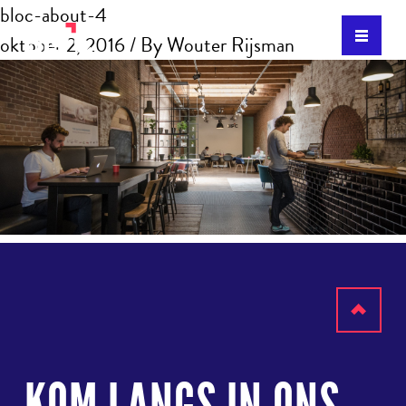
bloc-about-4
oktober 2, 2016
/ By
Wouter Rijsman
Terug
naar
boven