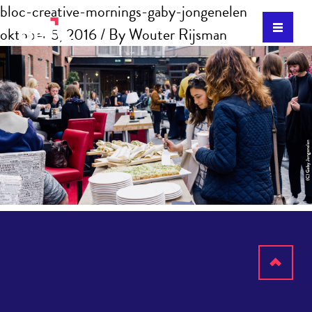
bloc-creative-mornings-gaby-jongenelen
oktober 5, 2016
/ By
Wouter Rijsman
Terug