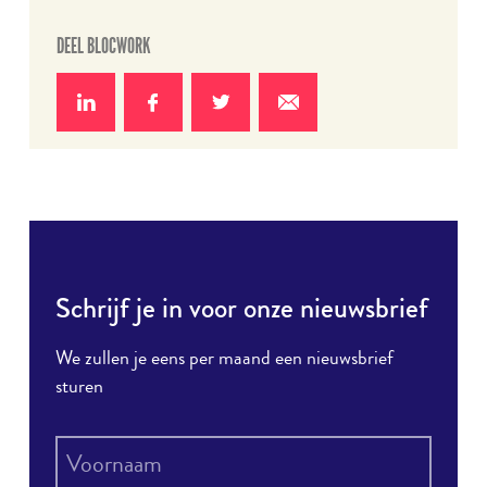
DEEL BLOCWORK
Deel
Deel
Deel
Deel
op
op
op
via e-
LinkedIn
Facebook
Twitter
mail
Schrijf je in voor onze nieuwsbrief
We zullen je eens per maand een nieuwsbrief
sturen